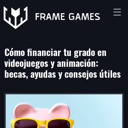
Grados
Animación 3D
Cómo financiar tu grado en
Animación 2D
videojuegos y animación:
becas, ayudas y consejos útiles
Modelado 3D
Concept Art
Grado en Programación y