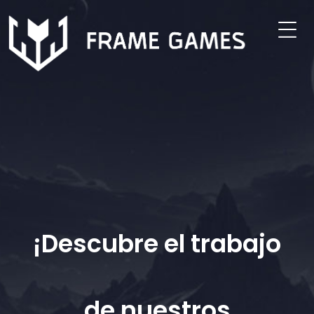
Grados
Animación 3D
Animación 2D
Modelado 3D
¡Descubre el trabajo
Concept Art
Grado en Programación y
de nuestros