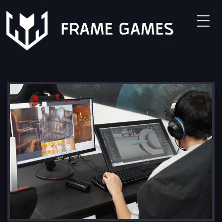
Grados
Animación 3D
Animación 2D
Modelado 3D
Concept Art
Grado en Programación y